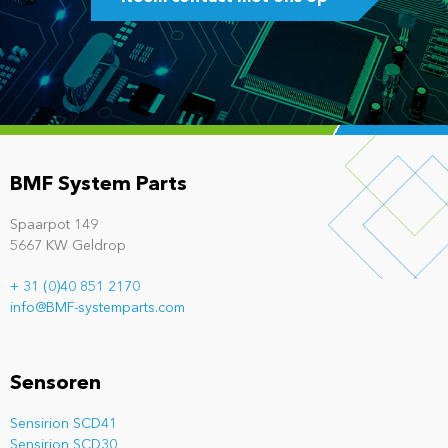
BMF System Parts
Spaarpot 149
5667 KW Geldrop
+ 31 (0)40 851 2170
info@BMF-systemparts.com
Sensoren
Sensirion SCD41
Sensirion SCD30