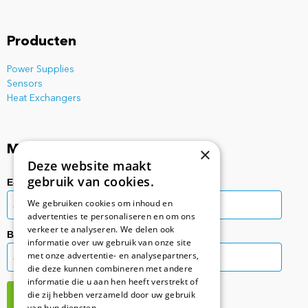
Producten
Power Supplies
Sensors
Heat Exchangers
Mis nooit meer een update!
×
Deze website maakt
gebruik van cookies.
E-mailadres:
We gebruiken cookies om inhoud en
advertenties te personaliseren en om ons
verkeer te analyseren. We delen ook
Bedrijfsinformatie:
informatie over uw gebruik van onze site
met onze advertentie- en analysepartners,
die deze kunnen combineren met andere
informatie die u aan hen heeft verstrekt of
die zij hebben verzameld door uw gebruik
van hun diensten.