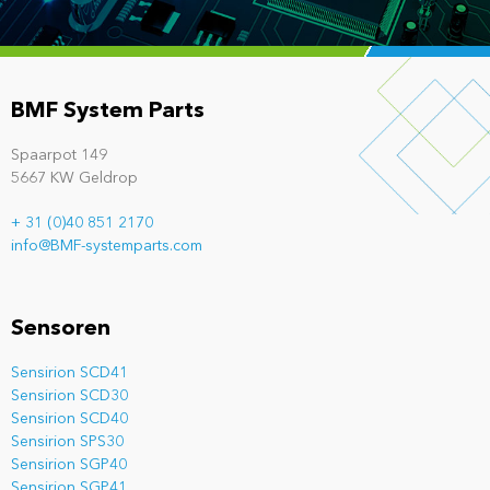
BMF System Parts
Spaarpot 149
5667 KW Geldrop
+ 31 (0)40 851 2170
info@BMF-systemparts.com
Sensoren
Sensirion SCD41
Sensirion SCD30
Sensirion SCD40
Sensirion SPS30
Sensirion SGP40
Sensirion SGP41