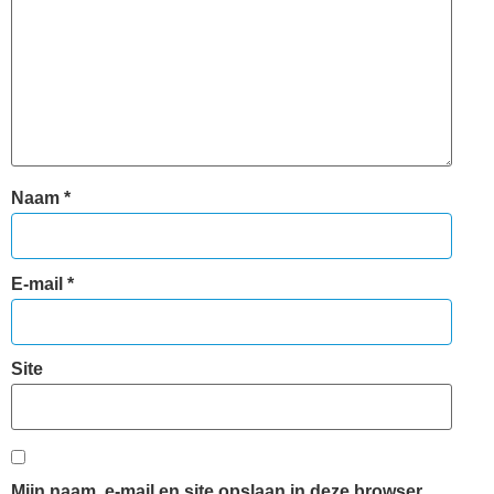
Naam
*
E-mail
*
Site
Mijn naam, e-mail en site opslaan in deze browser