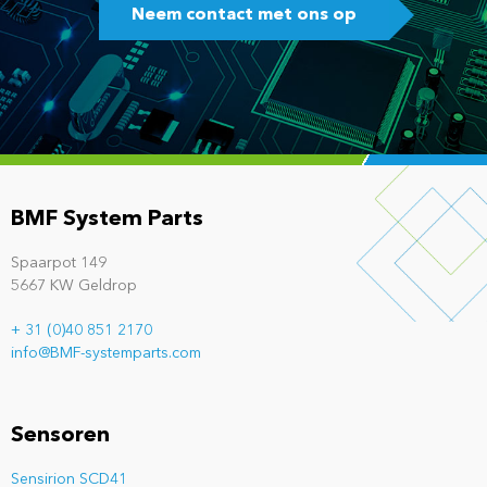
Neem contact met ons op
BMF System Parts
Spaarpot 149
5667 KW Geldrop
+ 31 (0)40 851 2170
info@BMF-systemparts.com
Sensoren
Sensirion SCD41